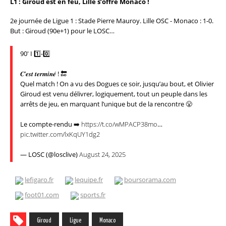
L1 : Giroud est en feu, Lille s’offre Monaco !
2e journée de Ligue 1 : Stade Pierre Mauroy. Lille OSC - Monaco : 1-0.
But : Giroud (90e+1) pour le LOSC…
90' I 1️⃣-0️⃣
𝑪’𝒆𝒔𝒕 𝒕𝒆𝒓𝒎𝒊𝒏𝒆́ ! 🔚
Quel match ! On a vu des Dogues ce soir, jusqu’au bout, et Olivier
Giroud est venu délivrer, logiquement, tout un peuple dans les
arrêts de jeu, en marquant l’unique but de la rencontre 😤
Le compte-rendu ➡️
https://t.co/wMPACP38mo
…
pic.twitter.com/lxKqUY1dg2
— LOSC (@losclive)
August 24, 2025
lefigaro.fr
lequipe.fr
boursorama.com
foot01.com
sports.fr
Giroud
Ligue
Monaco